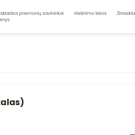
asklaidos priemonių savininkai
Viešinimo lėšos
Žiniaskl
enys
talas)