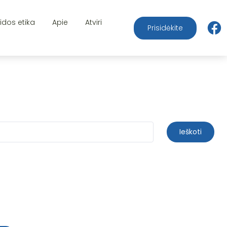
aidos etika
Apie
Atviri
Prisidėkite
Ieškoti