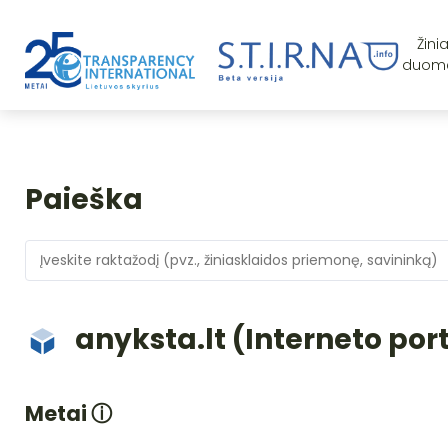
Žini
duom
Paieška
anyksta.lt (Interneto por
Metai
ⓘ