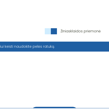
Žiniasklaidos priemonė
iui keisti naudokite pelės ratuką.