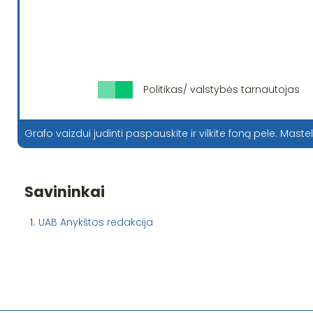
Politikas/ valstybės tarnautojas
Grafo vaizdui judinti paspauskite ir vilkite foną pele. Mastel
Savininkai
1.
UAB Anykštos redakcija