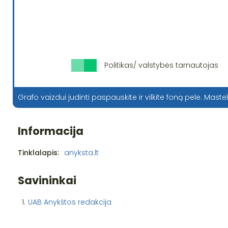
Politikas/ valstybės tarnautojas
Grafo vaizdui judinti paspauskite ir vilkite foną pele. Mastel
Informacija
Tinklalapis:
anyksta.lt
Savininkai
1.
UAB Anykštos redakcija