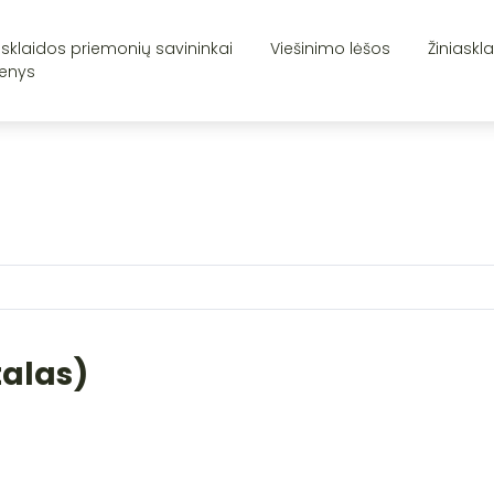
asklaidos priemonių savininkai
Viešinimo lėšos
Žiniaskl
enys
talas)