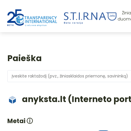
Žini
duom
Paieška
anyksta.lt (Interneto por
Metai
ⓘ