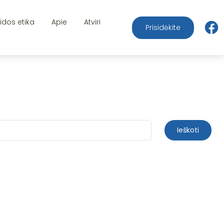
aidos etika
Apie
Atviri
Prisidėkite
Ieškoti