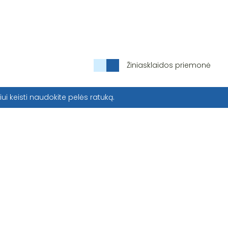
Žiniasklaidos priemonė
iui keisti naudokite pelės ratuką.