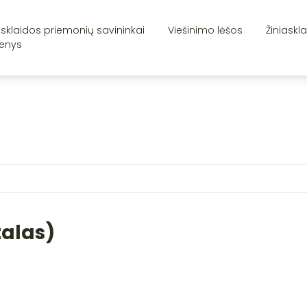
asklaidos priemonių savininkai
Viešinimo lėšos
Žiniaskl
enys
talas)