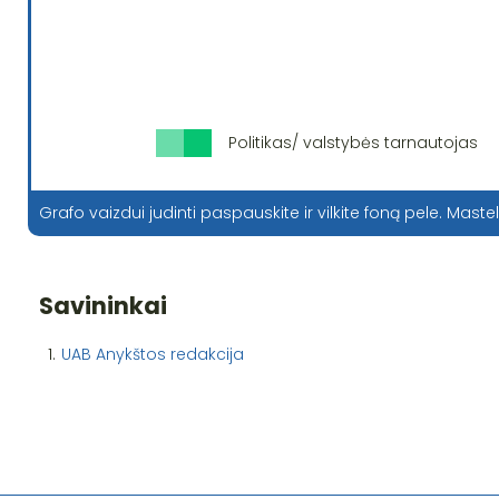
Politikas/ valstybės tarnautojas
Grafo vaizdui judinti paspauskite ir vilkite foną pele. Mastel
Savininkai
1.
UAB Anykštos redakcija