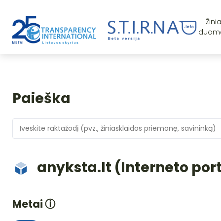
Žini
duom
Paieška
anyksta.lt (Interneto por
Metai
ⓘ