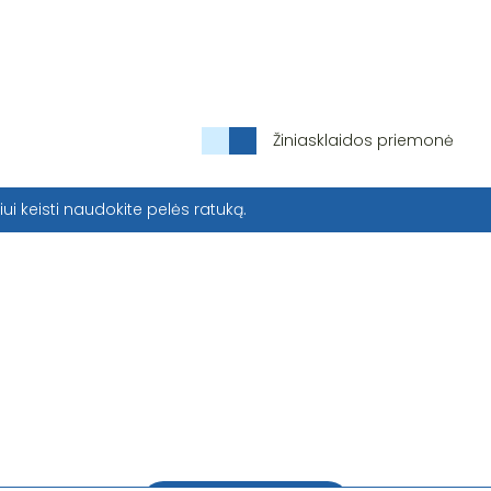
Žiniasklaidos priemonė
iui keisti naudokite pelės ratuką.