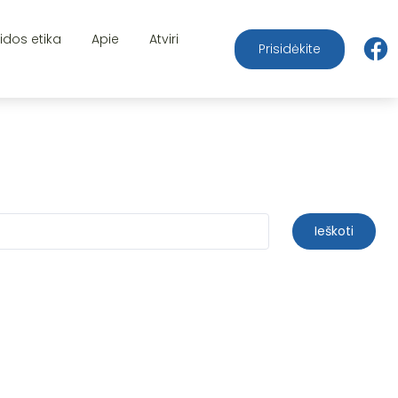
aidos etika
Apie
Atviri
Prisidėkite
Ieškoti