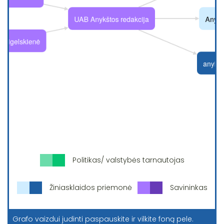
Politikas/ valstybės tarnautojas
Žiniasklaidos priemonė
Savininkas
Grafo vaizdui judinti paspauskite ir vilkite foną pele.