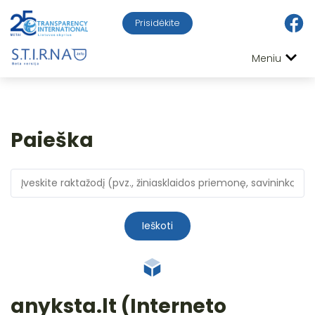
Prisidėkite
Meniu
Paieška
Ieškoti
anyksta.lt (Interneto