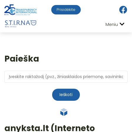
Prisidėkite
Meniu
Paieška
Ieškoti
anyksta.lt (Interneto