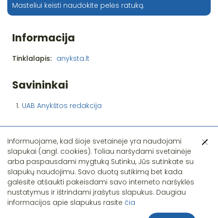
Masteliui keisti naudokite pelės ratuką.
Informacija
Tinklalapis:
anyksta.lt
Savininkai
1.
UAB Anykštos redakcija
Informuojame, kad šioje svetainėje yra naudojami
slapukai (angl. cookies). Toliau naršydami svetainėje
arba paspausdami mygtuką Sutinku, Jūs sutinkate su
slapukų naudojimu. Savo duotą sutikimą bet kada
Pastebėjote klaidą?
galėsite atšaukti pakeisdami savo interneto naršyklės
nustatymus ir ištrindami įrašytus slapukus. Daugiau
informacijos apie slapukus rasite
čia