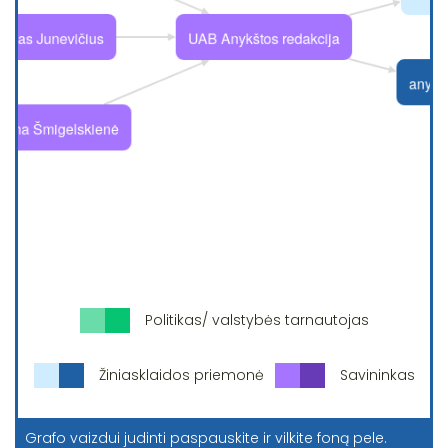
Politikas/ valstybės tarnautojas
Žiniasklaidos priemonė
Savininkas
Grafo vaizdui judinti paspauskite ir vilkite foną pele.