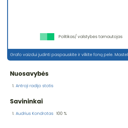
Politikas/ valstybės tarnautojas
Grafo vaizdui judinti paspauskite ir vilkite foną pele. Mastel
Nuosavybės
1.
Antroji radijo stotis
Savininkai
1.
Audrius Kondrotas
100 %