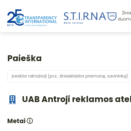
Žini
duom
Paieška
UAB Antroji reklamos ate
Metai
ⓘ