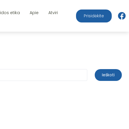
aidos etika
Apie
Atviri
Prisidėkite
Ieškoti