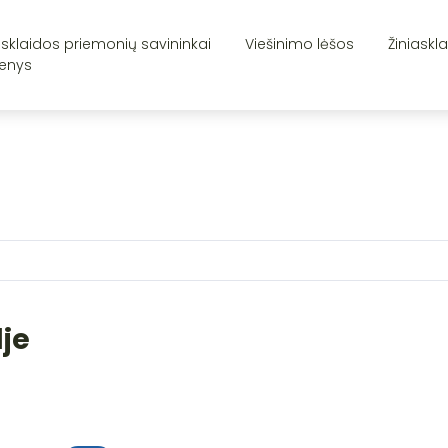
asklaidos priemonių savininkai
Viešinimo lėšos
Žiniaskl
enys
lje