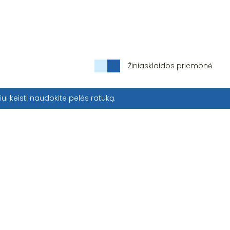
Žiniasklaidos priemonė
iui keisti naudokite pelės ratuką.