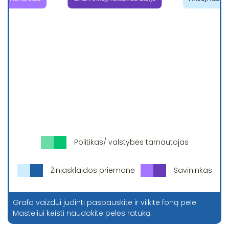
Politikas/ valstybės tarnautojas
Žiniasklaidos priemonė
Savininkas
Grafo vaizdui judinti paspauskite ir vilkite foną pele.
Masteliui keisti naudokite pelės ratuką.