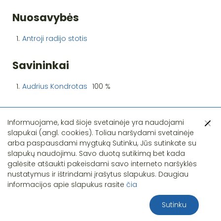
Nuosavybės
1.
Antroji radijo stotis
Savininkai
1.
Audrius Kondrotas
100 %
Informuojame, kad šioje svetainėje yra naudojami
slapukai (angl. cookies). Toliau naršydami svetainėje
arba paspausdami mygtuką Sutinku, Jūs sutinkate su
slapukų naudojimu. Savo duotą sutikimą bet kada
Pastebėjote klaidą?
galėsite atšaukti pakeisdami savo interneto naršyklės
nustatymus ir ištrindami įrašytus slapukus. Daugiau
informacijos apie slapukus rasite
čia
Sutinku
2026 S.T.I.R.NA