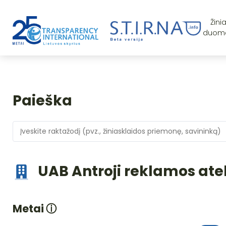
Žini
duom
Paieška
UAB Antroji reklamos ate
Metai
ⓘ