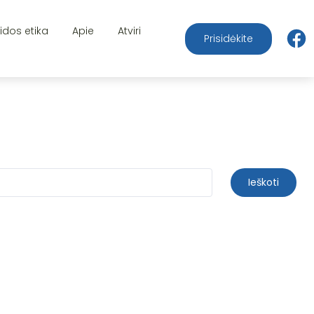
aidos etika
Apie
Atviri
Prisidėkite
Ieškoti