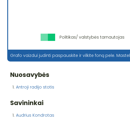
Politikas/ valstybės tarnautojas
Grafo vaizdui judinti paspauskite ir vilkite foną pele. Mastel
Nuosavybės
1.
Antroji radijo stotis
Savininkai
1.
Audrius Kondrotas