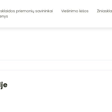
asklaidos priemonių savininkai
Viešinimo lėšos
Žiniaskl
enys
lje