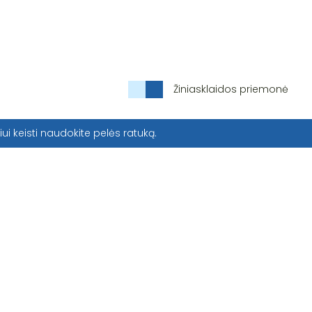
Žiniasklaidos priemonė
iui keisti naudokite pelės ratuką.