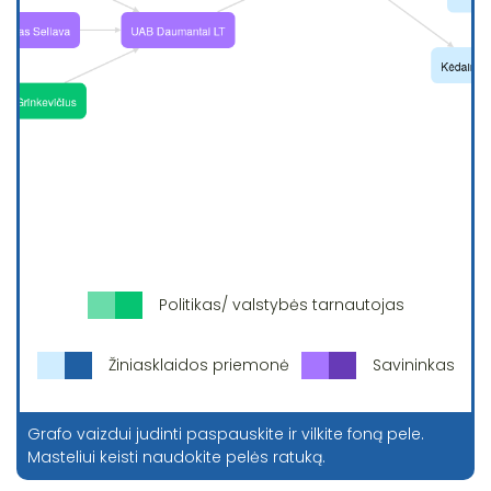
Politikas/ valstybės tarnautojas
Žiniasklaidos priemonė
Savininkas
Grafo vaizdui judinti paspauskite ir vilkite foną pele.
Masteliui keisti naudokite pelės ratuką.