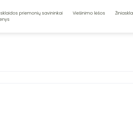
asklaidos priemonių savininkai
Viešinimo lėšos
Žiniaskl
enys