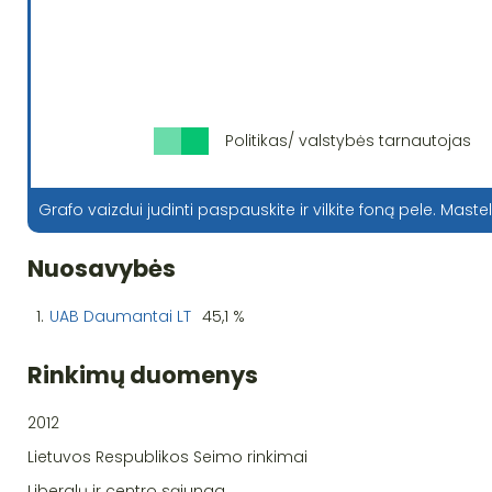
Politikas/ valstybės tarnautojas
Grafo vaizdui judinti paspauskite ir vilkite foną pele. Mastel
Nuosavybės
1.
UAB Daumantai LT
45,1 %
Rinkimų duomenys
2012
Lietuvos Respublikos Seimo rinkimai
Liberalų ir centro sąjunga