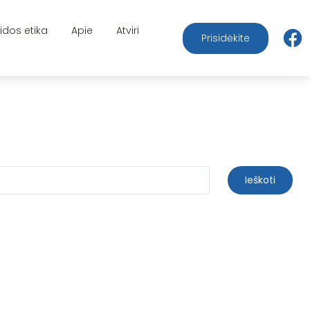
aidos etika
Apie
Atviri
Prisidėkite
Ieškoti