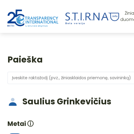
Žini
duom
Paieška
Saulius Grinkevičius
Metai
ⓘ