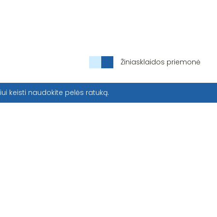
Žiniasklaidos priemonė
iui keisti naudokite pelės ratuką.