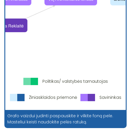
Politikas/ valstybės tarnautojas
Žiniasklaidos priemonė
Savininkas
Grafo vaizdui judinti paspauskite ir vilkite foną pele.
Masteliui keisti naudokite pelės ratuką.