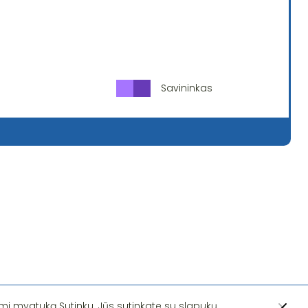
Savininkas
i mygtuką Sutinku, Jūs sutinkate su slapukų