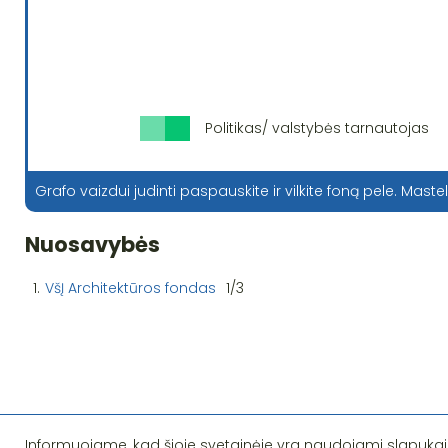
Politikas/ valstybės tarnautojas
Grafo vaizdui judinti paspauskite ir vilkite foną pele. Mastel
Nuosavybės
1.
VšĮ Architektūros fondas
1/3
Informuojame, kad šioje svetainėje yra naudojami slapukai