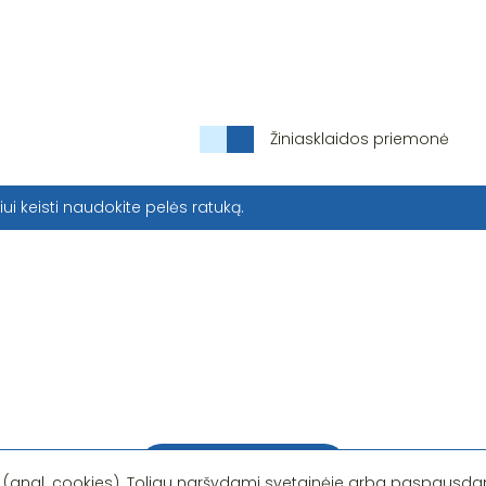
Žiniasklaidos priemonė
iui keisti naudokite pelės ratuką.
Pastebėjote klaidą?
 (angl. cookies). Toliau naršydami svetainėje arba paspausdam