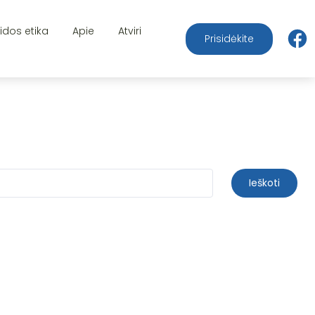
aidos etika
Apie
Atviri
Prisidėkite
Ieškoti