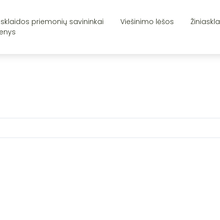
asklaidos priemonių savininkai
Viešinimo lėšos
Žiniaskl
enys