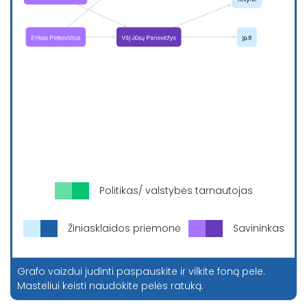
Politikas/ valstybės tarnautojas
Žiniasklaidos priemonė
Savininkas
Grafo vaizdui judinti paspauskite ir vilkite foną pele.
Masteliui keisti naudokite pelės ratuką.