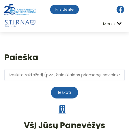
Prisidėkite
Meniu
Paieška
Ieškoti
VšĮ Jūsų Panevėžys