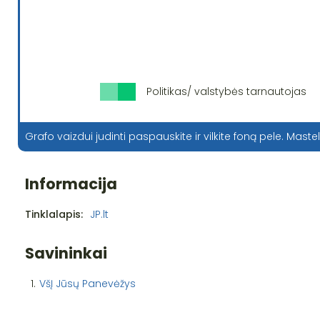
Politikas/ valstybės tarnautojas
Grafo vaizdui judinti paspauskite ir vilkite foną pele. Mastel
Informacija
Tinklalapis:
JP.lt
Savininkai
1.
VšĮ Jūsų Panevėžys