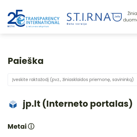
Žini
duom
Paieška
jp.lt (Interneto portalas)
Metai
ⓘ