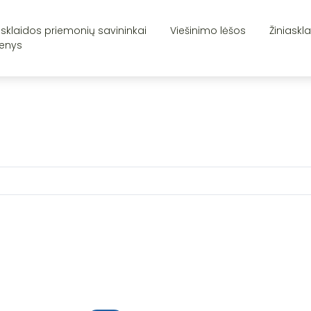
asklaidos priemonių savininkai
Viešinimo lėšos
Žiniaskl
enys