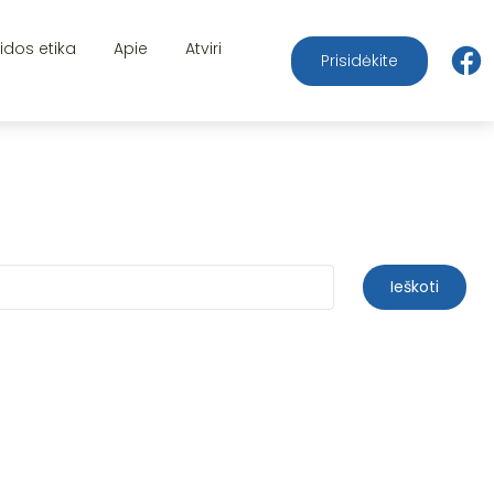
aidos etika
Apie
Atviri
Prisidėkite
Ieškoti