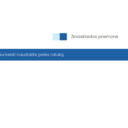
Žiniasklaidos priemonė
iui keisti naudokite pelės ratuką.