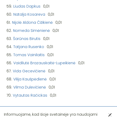
59.
Liudas Dapkus
0,01
60.
Natalja Kosareva
0,01
61.
Nijolė Aldona Čižikienė
0,01
62.
Nomeda Simėnienė
0,01
63.
Šarūnas Birutis
0,01
64.
Tatjana Rusenko
0,01
65.
Tomas Vainilaitis
0,01
66.
Vaidilutė Brazauskaitė-Lupeikienė
0,01
67.
Vida Gecevičienė
0,01
68.
Vilija Kaušpėdienė
0,01
69.
Vilma Dulevičienė
0,01
70.
Vytautas Račickas
0,01
Informuojame, kad šioje svetainėje yra naudojami