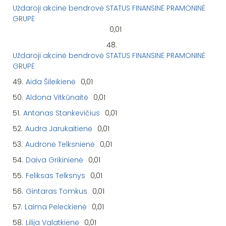
Uždaroji akcinė bendrovė STATUS FINANSINĖ PRAMONINĖ
GRUPĖ
0,01
48.
Uždaroji akcinė bendrovė STATUS FINANSINĖ PRAMONINĖ
GRUPĖ
49.
Aida Šileikienė
0,01
50.
Aldona Vitkūnaitė
0,01
51.
Antanas Stankevičius
0,01
52.
Audra Jarukaitienė
0,01
53.
Audronė Telksnienė
0,01
54.
Daiva Grikinienė
0,01
55.
Feliksas Telksnys
0,01
56.
Gintaras Tomkus
0,01
57.
Laima Peleckienė
0,01
58.
Lilija Valatkienė
0,01