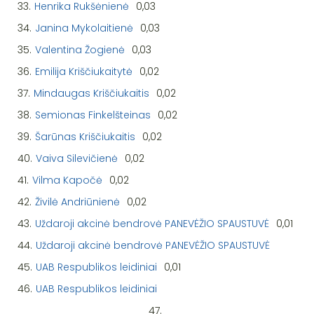
33.
Henrika Rukšėnienė
0,03
34.
Janina Mykolaitienė
0,03
35.
Valentina Žogienė
0,03
36.
Emilija Kriščiukaitytė
0,02
37.
Mindaugas Kriščiukaitis
0,02
38.
Semionas Finkelšteinas
0,02
39.
Šarūnas Kriščiukaitis
0,02
40.
Vaiva Silevičienė
0,02
41.
Vilma Kapočė
0,02
42.
Živilė Andriūnienė
0,02
43.
Uždaroji akcinė bendrovė PANEVĖŽIO SPAUSTUVĖ
0,01
44.
Uždaroji akcinė bendrovė PANEVĖŽIO SPAUSTUVĖ
45.
UAB Respublikos leidiniai
0,01
46.
UAB Respublikos leidiniai
47.