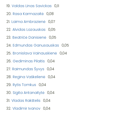
19.
Valdas Linas Savickas
0,11
20.
Rasa Karmazaitė
0,08
21.
Laima Ambrazienė
0,07
22.
Alvidas Lazauskas
0,05
23.
Beatričė Danisienė
0,05
24.
Edmundas Ganusauskas
0,05
25.
Bronislava Vainauskienė
0,04
26.
Gediminas Pilaitis
0,04
27.
Raimundas Šyvys
0,04
28.
Regina Vaškelienė
0,04
29.
Rytis Tomkus
0,04
30.
Sigita Antanaitytė
0,04
31.
Vladas Rakštelis
0,04
32.
Vladimir Ivanov
0,04