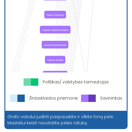
Politikas/ valstybės tarnautojas
Žiniasklaidos priemonė
Savininkas
Grafo vaizdui judinti paspauskite ir vilkite foną pele.
Masteliui keisti naudokite pelės ratuką.