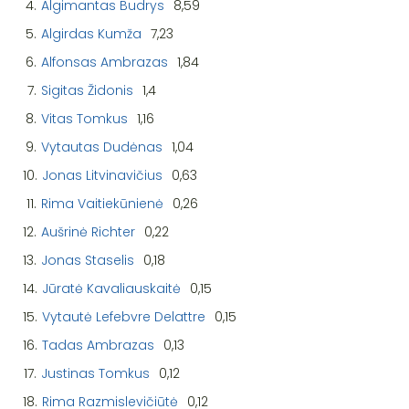
4.
Algimantas Budrys
8,59
5.
Algirdas Kumža
7,23
6.
Alfonsas Ambrazas
1,84
7.
Sigitas Židonis
1,4
8.
Vitas Tomkus
1,16
9.
Vytautas Dudėnas
1,04
10.
Jonas Litvinavičius
0,63
11.
Rima Vaitiekūnienė
0,26
12.
Aušrinė Richter
0,22
13.
Jonas Staselis
0,18
14.
Jūratė Kavaliauskaitė
0,15
15.
Vytautė Lefebvre Delattre
0,15
16.
Tadas Ambrazas
0,13
17.
Justinas Tomkus
0,12
18.
Rima Razmislevičiūtė
0,12