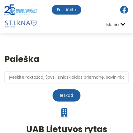
Prisidėkite
Meniu
Paieška
Ieškoti
UAB Lietuvos rytas