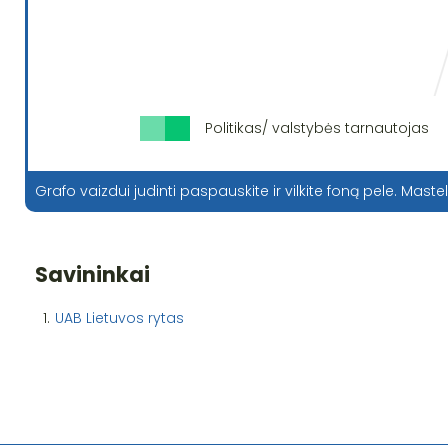
Politikas/ valstybės tarnautojas
Grafo vaizdui judinti paspauskite ir vilkite foną pele. Mastel
Savininkai
1.
UAB Lietuvos rytas