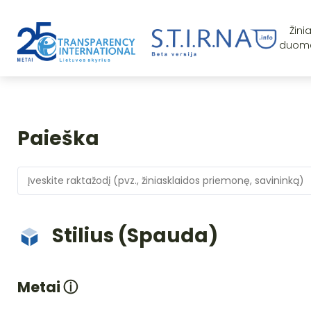
Žini
duom
Paieška
Stilius (Spauda)
Metai
ⓘ