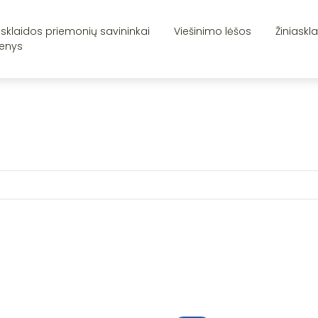
asklaidos priemonių savininkai
Viešinimo lėšos
Žiniaskl
enys