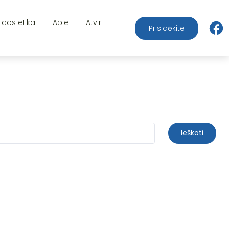
aidos etika
Apie
Atviri
Prisidėkite
Ieškoti