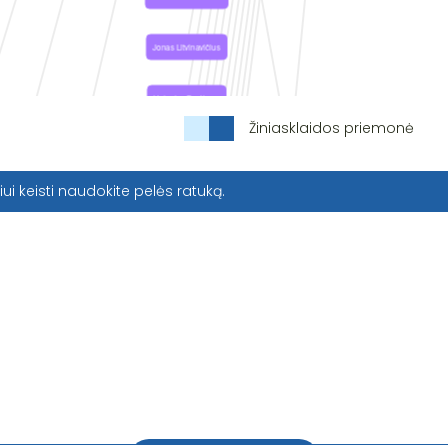
Žiniasklaidos priemonė
iui keisti naudokite pelės ratuką.