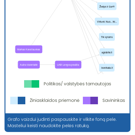
Politikas/ valstybės tarnautojas
Žiniasklaidos priemonė
Savininkas
Grafo vaizdui judinti paspauskite ir vilkite foną pele.
Masteliui keisti naudokite pelės ratuką.