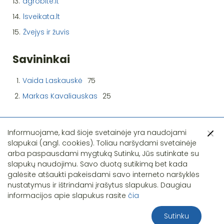
13.
agrobite.lt
14.
lsveikata.lt
15.
Žvejys ir žuvis
Savininkai
1.
Vaida Laskauskė
75
2.
Markas Kavaliauskas
25
Informuojame, kad šioje svetainėje yra naudojami
slapukai (angl. cookies). Toliau naršydami svetainėje
arba paspausdami mygtuką Sutinku, Jūs sutinkate su
slapukų naudojimu. Savo duotą sutikimą bet kada
Pastebėjote klaidą?
galėsite atšaukti pakeisdami savo interneto naršyklės
nustatymus ir ištrindami įrašytus slapukus. Daugiau
informacijos apie slapukus rasite
čia
Sutinku
2026 S.T.I.R.NA