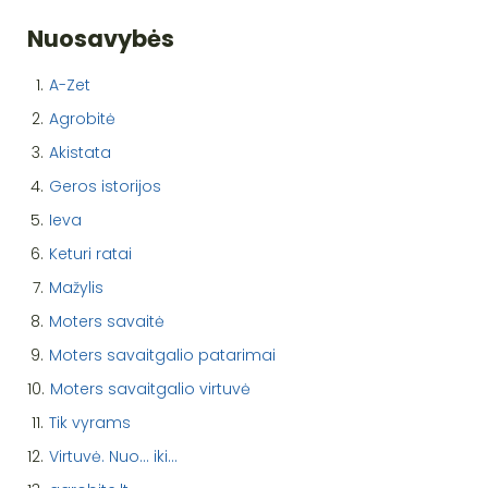
Nuosavybės
1.
A-Zet
2.
Agrobitė
3.
Akistata
4.
Geros istorijos
5.
Ieva
6.
Keturi ratai
7.
Mažylis
8.
Moters savaitė
9.
Moters savaitgalio patarimai
10.
Moters savaitgalio virtuvė
11.
Tik vyrams
12.
Virtuvė. Nuo... iki...