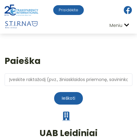
Prisidėkite
Meniu
Paieška
Ieškoti
UAB Leidiniai