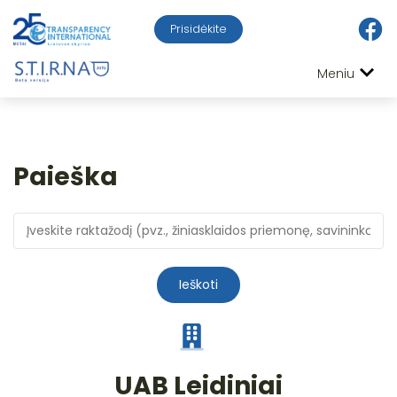
Prisidėkite
Meniu
Paieška
Ieškoti
UAB Leidiniai