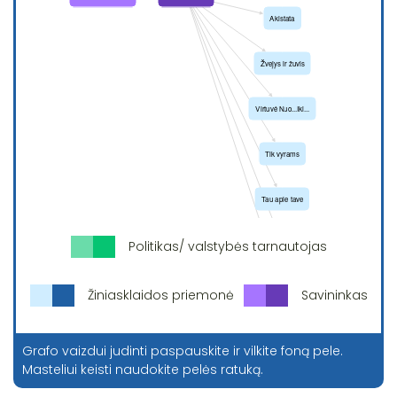
Politikas/ valstybės tarnautojas
Žiniasklaidos priemonė
Savininkas
Grafo vaizdui judinti paspauskite ir vilkite foną pele.
Masteliui keisti naudokite pelės ratuką.