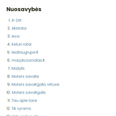
Nuosavybės
1.
A-Zet
2.
Akistata
3.
Ieva
4.
Keturi ratai
5.
leidiniugrupe.lt
6.
mazyliozurnalas.lt
7.
Mažylis
8.
Moters savaitė
9.
Moters savaitgalio virtuvė
10.
Moters savaitgalis
11.
Tau apie tave
12.
Tik vyrams