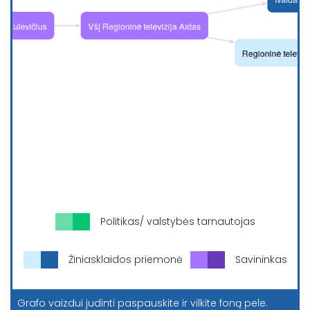
Politikas/ valstybės tarnautojas
Žiniasklaidos priemonė
Savininkas
Grafo vaizdui judinti paspauskite ir vilkite foną pele.