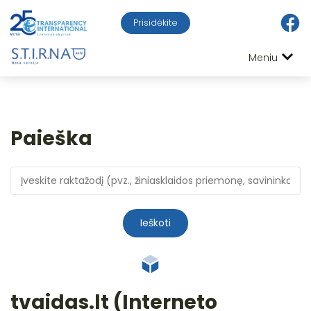
Prisidėkite
Meniu
Paieška
Ieškoti
tvaidas.lt (Interneto