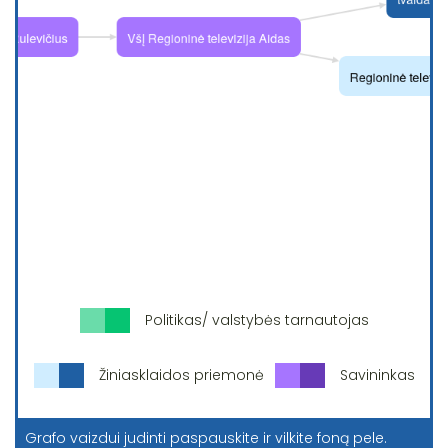
Politikas/ valstybės tarnautojas
Žiniasklaidos priemonė
Savininkas
Grafo vaizdui judinti paspauskite ir vilkite foną pele.