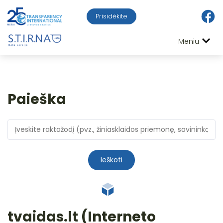
Prisidėkite
Meniu
Paieška
Ieškoti
tvaidas.lt (Interneto