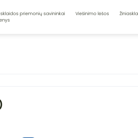
asklaidos priemonių savininkai
Viešinimo lėšos
Žiniaskl
enys
)