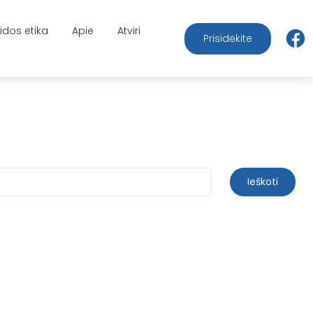
aidos etika
Apie
Atviri
Prisidėkite
Ieškoti