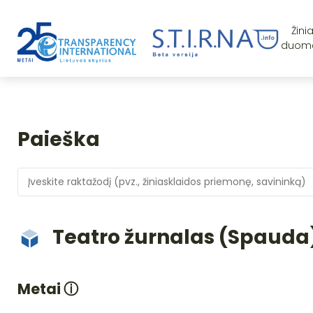
Žini
duom
Paieška
Teatro žurnalas (Spauda
Metai
ⓘ