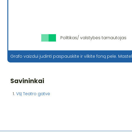
Politikas/ valstybės tarnautojas
Grafo vaizdui judinti paspauskite ir vilkite foną pele. Mastel
Savininkai
1.
VšĮ Teatro gatvė