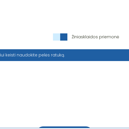
Žiniasklaidos priemonė
iui keisti naudokite pelės ratuką.