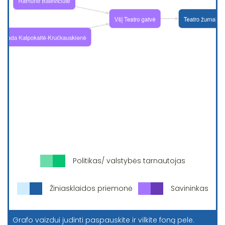
Politikas/ valstybės tarnautojas
Žiniasklaidos priemonė
Savininkas
Grafo vaizdui judinti paspauskite ir vilkite foną pele.