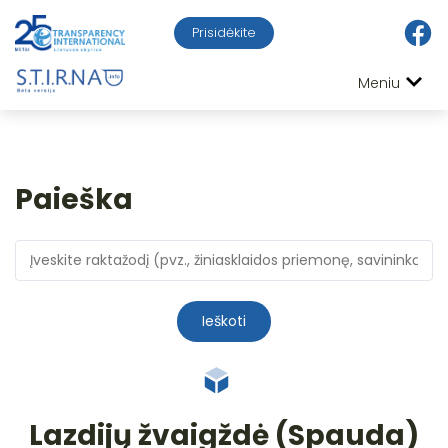
Prisidėkite
Meniu
Paieška
Ieškoti
Lazdijų žvaigždė (Spauda)