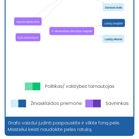
Politikas/ valstybės tarnautojas
Žiniasklaidos priemonė
Savininkas
Grafo vaizdui judinti paspauskite ir vilkite foną pele.
Masteliui keisti naudokite pelės ratuką.