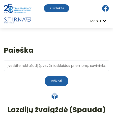
Prisidėkite
Meniu
Paieška
Ieškoti
Lazdijų žvaigždė (Spauda)