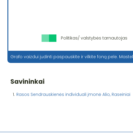
Politikas/ valstybės tarnautojas
Grafo vaizdui judinti paspauskite ir vilkite foną pele. Mastel
Savininkai
1.
Rasos Sendrauskienės individuali įmonė Alio, Raseiniai