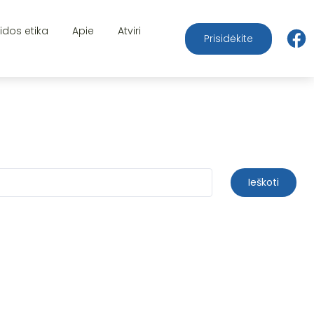
aidos etika
Apie
Atviri
Prisidėkite
Ieškoti