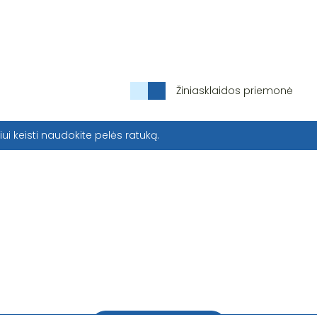
Žiniasklaidos priemonė
iui keisti naudokite pelės ratuką.