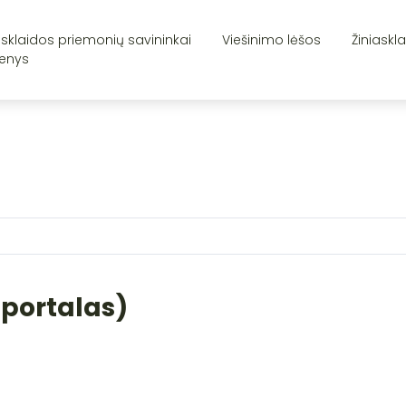
asklaidos priemonių savininkai
Viešinimo lėšos
Žiniaskl
enys
o portalas)