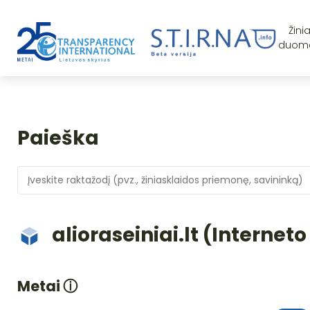
Žini
duom
Paieška
alioraseiniai.lt (Internet
Metai
ⓘ