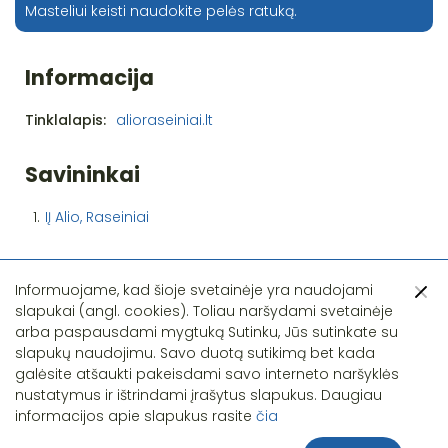
Masteliui keisti naudokite pelės ratuką.
Informacija
Tinklalapis:
alioraseiniai.lt
Savininkai
1.
IĮ Alio, Raseiniai
Informuojame, kad šioje svetainėje yra naudojami
slapukai (angl. cookies). Toliau naršydami svetainėje
arba paspausdami mygtuką Sutinku, Jūs sutinkate su
slapukų naudojimu. Savo duotą sutikimą bet kada
Pastebėjote klaidą?
galėsite atšaukti pakeisdami savo interneto naršyklės
nustatymus ir ištrindami įrašytus slapukus. Daugiau
informacijos apie slapukus rasite
čia