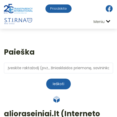
Prisidėkite
Meniu
Paieška
Ieškoti
alioraseiniai.lt (Interneto