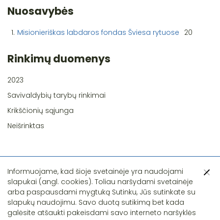
Nuosavybės
1.
Misionieriškas labdaros fondas Šviesa rytuose
20
Rinkimų duomenys
2023
Savivaldybių tarybų rinkimai
Krikščionių sąjunga
Neišrinktas
Informuojame, kad šioje svetainėje yra naudojami
slapukai (angl. cookies). Toliau naršydami svetainėje
arba paspausdami mygtuką Sutinku, Jūs sutinkate su
slapukų naudojimu. Savo duotą sutikimą bet kada
Pastebėjote klaidą?
galėsite atšaukti pakeisdami savo interneto naršyklės