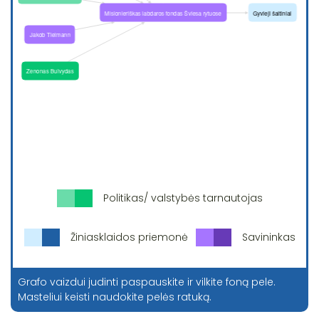
Politikas/ valstybės tarnautojas
Žiniasklaidos priemonė
Savininkas
Grafo vaizdui judinti paspauskite ir vilkite foną pele.
Masteliui keisti naudokite pelės ratuką.