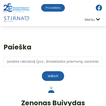
Prisidėkite
Meniu
Paieška
Ieškoti
Zenonas Buivydas