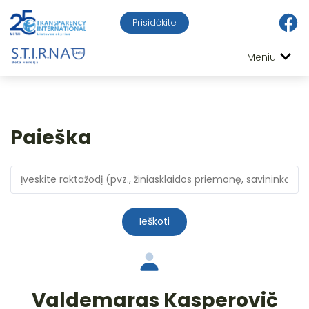
Prisidėkite
Meniu
Paieška
Ieškoti
Valdemaras Kasperovič