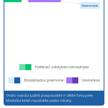
Politikas/ valstybės tarnautojas
Žiniasklaidos priemonė
Savininkas
Grafo vaizdui judinti paspauskite ir vilkite foną pele.
Masteliui keisti naudokite pelės ratuką.