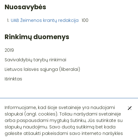
Nuosavybės
1.
UAB Žeimenos krantų redakcija
100
Rinkimų duomenys
2019
Savivaldybių tarybų rinkimai
Lietuvos laisvės sąjunga (liberalai)
Išrinktas
Informuojame, kad šioje svetainėje yra naudojami
slapukai (angl. cookies). Toliau naršydami svetainėje
arba paspausdami mygtuką Sutinku, Jūs sutinkate su
slapukų naudojimu. Savo duotą sutikimą bet kada
Pastebėjote klaidą?
galėsite atšaukti pakeisdami savo interneto naršyklės