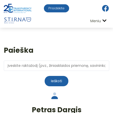
Prisidėkite
Meniu
Paieška
Ieškoti
Petras Dargis