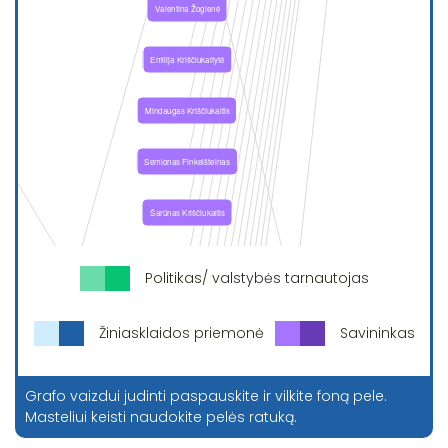
Politikas/ valstybės tarnautojas
Žiniasklaidos priemonė
Savininkas
Grafo vaizdui judinti paspauskite ir vilkite foną pele.
Masteliui keisti naudokite pelės ratuką.