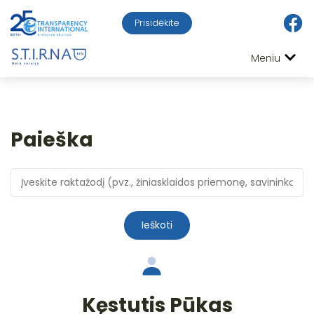
Prisidėkite
Meniu
Paieška
Ieškoti
Kęstutis Pūkas