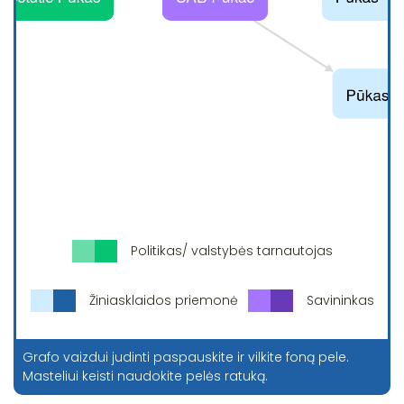
Politikas/ valstybės tarnautojas
Žiniasklaidos priemonė
Savininkas
Grafo vaizdui judinti paspauskite ir vilkite foną pele.
Masteliui keisti naudokite pelės ratuką.