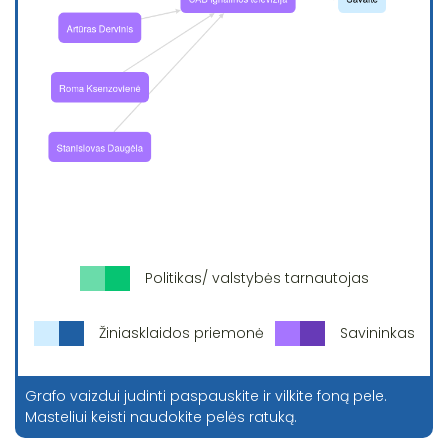
Politikas/ valstybės tarnautojas
Žiniasklaidos priemonė
Savininkas
Grafo vaizdui judinti paspauskite ir vilkite foną pele.
Masteliui keisti naudokite pelės ratuką.