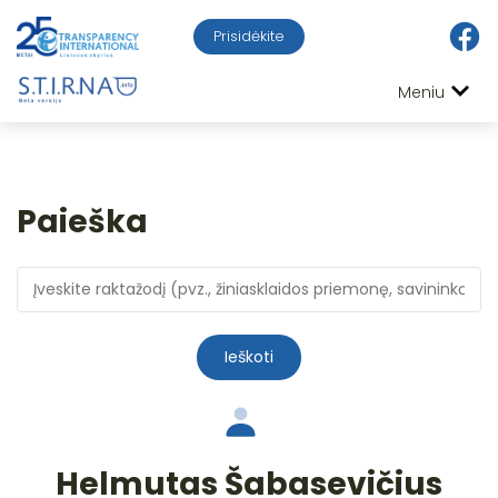
Prisidėkite
Meniu
Paieška
Ieškoti
Helmutas Šabasevičius