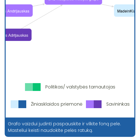
Politikas/ valstybės tarnautojas
Žiniasklaidos priemonė
Savininkas
Grafo vaizdui judinti paspauskite ir vilkite foną pele.
Masteliui keisti naudokite pelės ratuką.