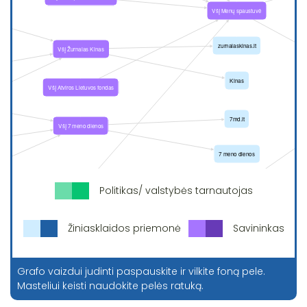
Politikas/ valstybės tarnautojas
Žiniasklaidos priemonė
Savininkas
Grafo vaizdui judinti paspauskite ir vilkite foną pele.
Masteliui keisti naudokite pelės ratuką.