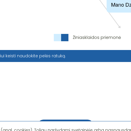
Žiniasklaidos priemonė
iui keisti naudokite pelės ratuką.
Pastebėjote klaidą?
 (angl. cookies). Toliau naršydami svetainėje arba paspausdam