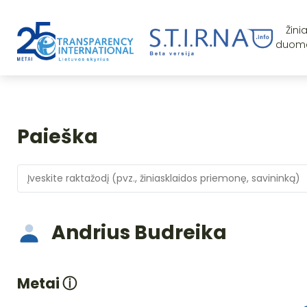
Žini
duom
Paieška
Andrius Budreika
Metai
ⓘ