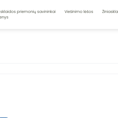
asklaidos priemonių savininkai
Viešinimo lėšos
Žiniaskl
enys