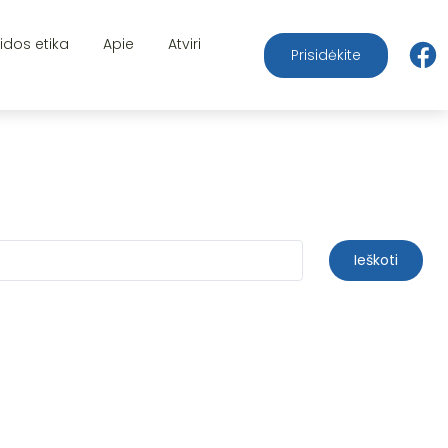
aidos etika
Apie
Atviri
Prisidėkite
Ieškoti