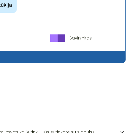
Savininkas
i mygtuką Sutinku, Jūs sutinkate su slapukų