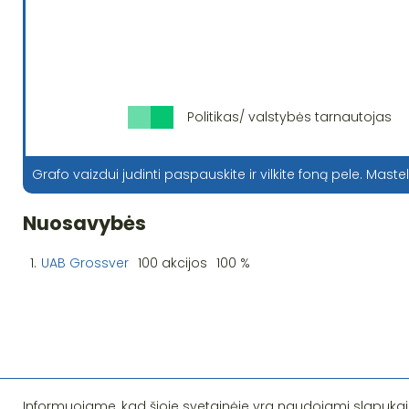
Politikas/ valstybės tarnautojas
Grafo vaizdui judinti paspauskite ir vilkite foną pele. Mastel
Nuosavybės
1.
UAB Grossver
100 akcijos
100 %
Informuojame, kad šioje svetainėje yra naudojami slapukai