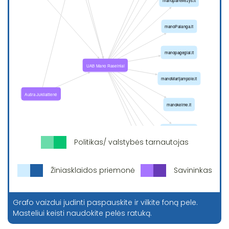
Politikas/ valstybės tarnautojas
Žiniasklaidos priemonė
Savininkas
Grafo vaizdui judinti paspauskite ir vilkite foną pele.
Masteliui keisti naudokite pelės ratuką.