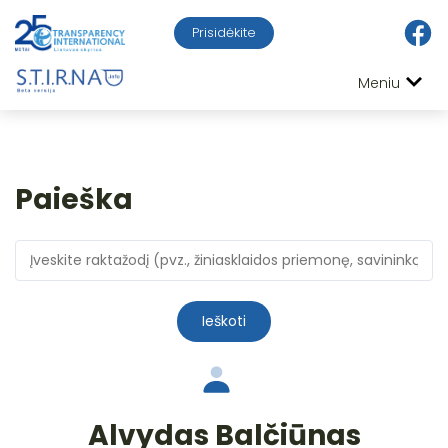
Prisidėkite
Meniu
Paieška
Ieškoti
Alvydas Balčiūnas