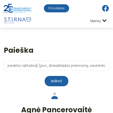
Prisidėkite
Meniu
Paieška
Ieškoti
Agnė Pancerovaitė