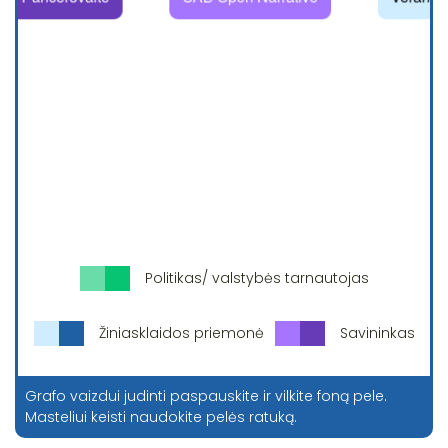
Politikas/ valstybės tarnautojas
Žiniasklaidos priemonė
Savininkas
Grafo vaizdui judinti paspauskite ir vilkite foną pele.
Masteliui keisti naudokite pelės ratuką.