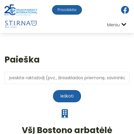
Prisidėkite
Meniu
Paieška
Ieškoti
VšĮ Bostono arbatėlė