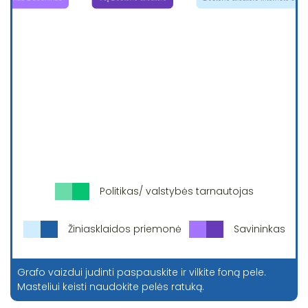
Politikas/ valstybės tarnautojas
Žiniasklaidos priemonė
Savininkas
Grafo vaizdui judinti paspauskite ir vilkite foną pele.
Masteliui keisti naudokite pelės ratuką.