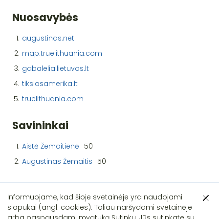
Nuosavybės
1.
augustinas.net
2.
map.truelithuania.com
3.
gabaleliailietuvos.lt
4.
tikslasamerika.lt
5.
truelithuania.com
Savininkai
1.
Aistė Žemaitienė
50
2.
Augustinas Žemaitis
50
Informuojame, kad šioje svetainėje yra naudojami
slapukai (angl. cookies). Toliau naršydami svetainėje
arba paspausdami mygtuką Sutinku, Jūs sutinkate su