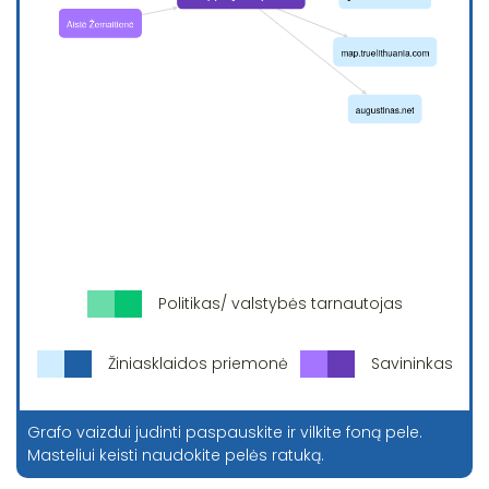
Politikas/ valstybės tarnautojas
Žiniasklaidos priemonė
Savininkas
Grafo vaizdui judinti paspauskite ir vilkite foną pele.
Masteliui keisti naudokite pelės ratuką.