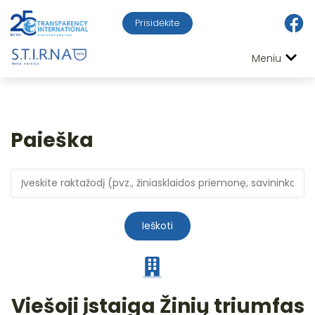
Prisidėkite
Meniu
Paieška
Ieškoti
Viešoji įstaiga Žinių triumfas