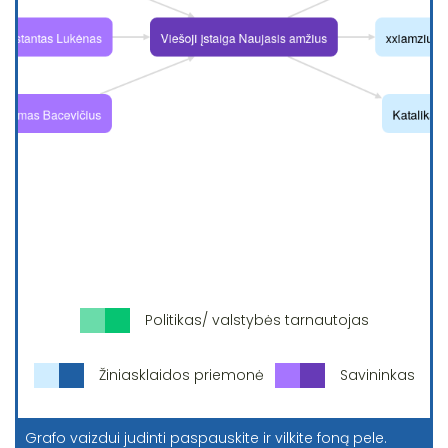
Politikas/ valstybės tarnautojas
Žiniasklaidos priemonė
Savininkas
Grafo vaizdui judinti paspauskite ir vilkite foną pele.