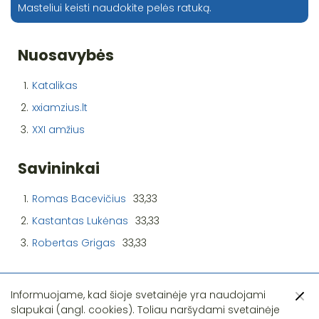
Masteliui keisti naudokite pelės ratuką.
Nuosavybės
1.
Katalikas
2.
xxiamzius.lt
3.
XXI amžius
Savininkai
1.
Romas Bacevičius
33,33
2.
Kastantas Lukėnas
33,33
3.
Robertas Grigas
33,33
Informuojame, kad šioje svetainėje yra naudojami
slapukai (angl. cookies). Toliau naršydami svetainėje