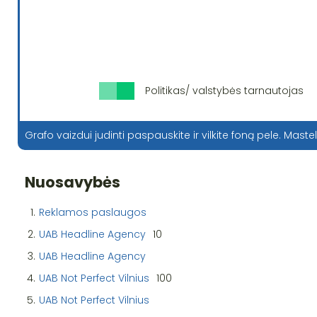
Politikas/ valstybės tarnautojas
Grafo vaizdui judinti paspauskite ir vilkite foną pele. Mastel
Nuosavybės
1.
Reklamos paslaugos
2.
UAB Headline Agency
10
3.
UAB Headline Agency
4.
UAB Not Perfect Vilnius
100
5.
UAB Not Perfect Vilnius