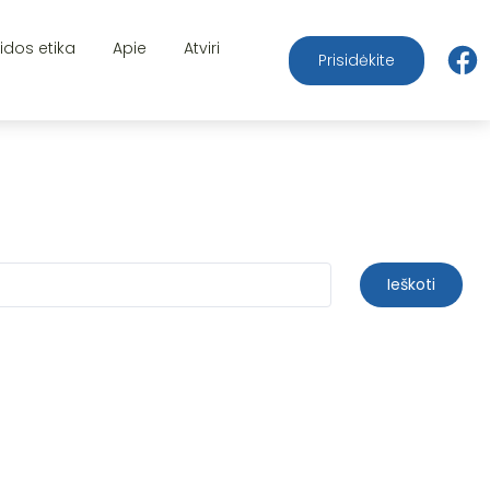
aidos etika
Apie
Atviri
Prisidėkite
Ieškoti