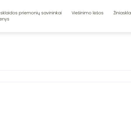
asklaidos priemonių savininkai
Viešinimo lėšos
Žiniaskl
enys