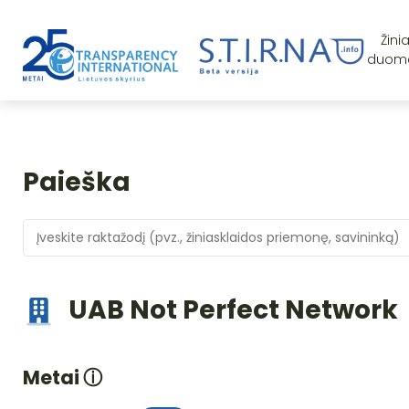
Žini
duom
Paieška
UAB Not Perfect Network
Metai
ⓘ