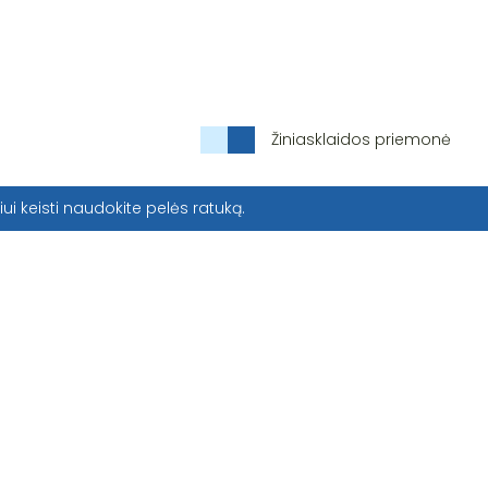
Žiniasklaidos priemonė
iui keisti naudokite pelės ratuką.