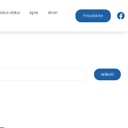
aidos etika
Apie
Atviri
Prisidėkite
Ieškoti