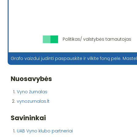
Politikas/ valstybės tarnautojas
Grafo vaizdui judinti paspauskite ir vilkite foną pele. Mastel
Nuosavybės
1.
Vyno žurnalas
2.
vynozurnalas.lt
Savininkai
1.
UAB Vyno klubo partneriai