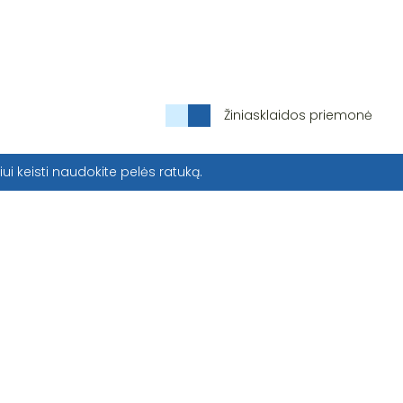
Žiniasklaidos priemonė
iui keisti naudokite pelės ratuką.