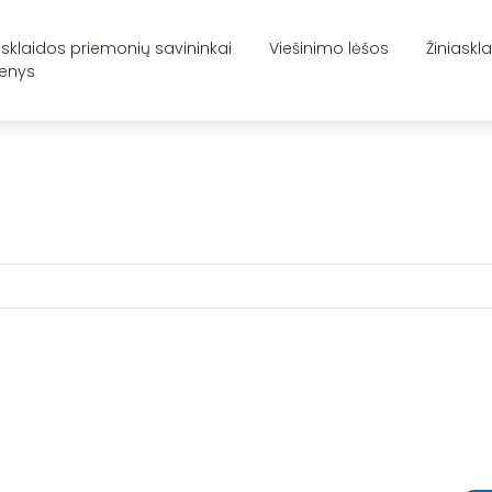
asklaidos priemonių savininkai
Viešinimo lėšos
Žiniaskl
enys