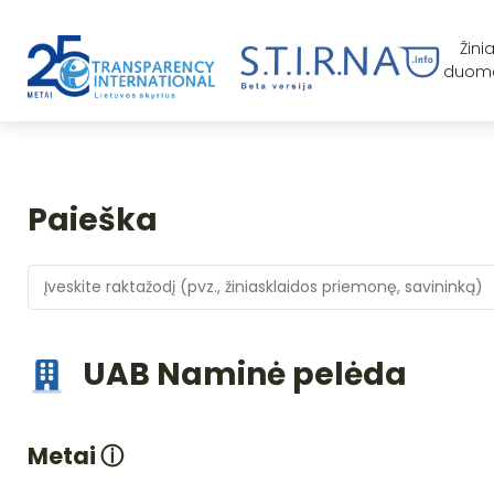
Žini
duom
Paieška
UAB Naminė pelėda
Metai
ⓘ