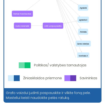
Politikas/ valstybės tarnautojas
Žiniasklaidos priemonė
Savininkas
Grafo vaizdui judinti paspauskite ir vilkite foną pele.
Masteliui keisti naudokite pelės ratuką.