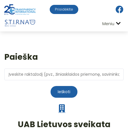
Prisidėkite
Meniu
Paieška
Ieškoti
UAB Lietuvos sveikata