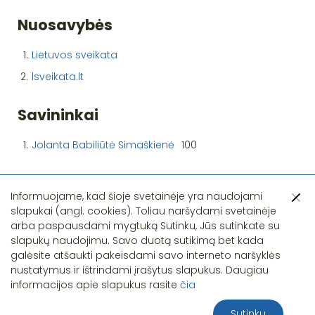
Nuosavybės
1.
Lietuvos sveikata
2.
lsveikata.lt
Savininkai
1.
Jolanta Babiliūtė Simaškienė
100
Informuojame, kad šioje svetainėje yra naudojami
slapukai (angl. cookies). Toliau naršydami svetainėje
arba paspausdami mygtuką Sutinku, Jūs sutinkate su
slapukų naudojimu. Savo duotą sutikimą bet kada
Pastebėjote klaidą?
galėsite atšaukti pakeisdami savo interneto naršyklės
nustatymus ir ištrindami įrašytus slapukus. Daugiau
informacijos apie slapukus rasite
čia
Sutinku