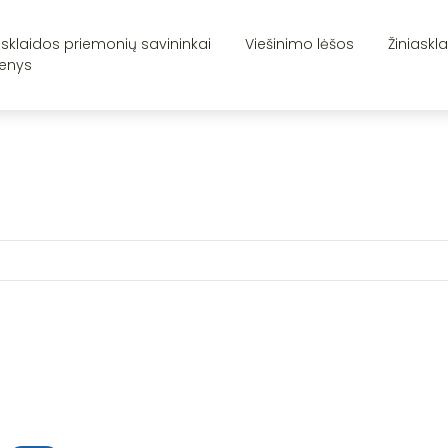
asklaidos priemonių savininkai
Viešinimo lėšos
Žiniaskl
enys