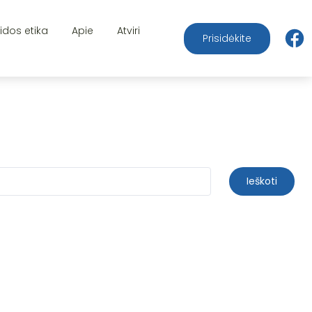
aidos etika
Apie
Atviri
Prisidėkite
Ieškoti