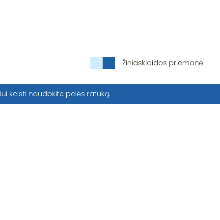
Žiniasklaidos priemonė
iui keisti naudokite pelės ratuką.