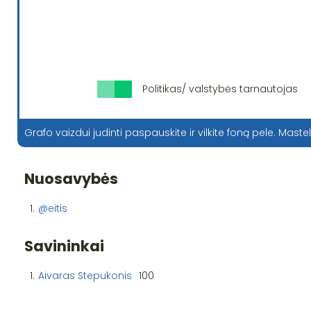
Politikas/ valstybės tarnautojas
Grafo vaizdui judinti paspauskite ir vilkite foną pele. Mastel
Nuosavybės
1.
@eitis
Savininkai
1.
Aivaras Stepukonis
100