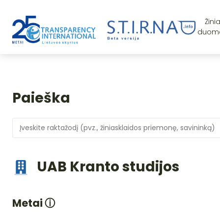
Žini
duom
Paieška
UAB Kranto studijos
Metai
ⓘ