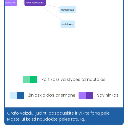
Politikas/ valstybės tarnautojas
Žiniasklaidos priemonė
Savininkas
Grafo vaizdui judinti paspauskite ir vilkite foną pele.
Masteliui keisti naudokite pelės ratuką.