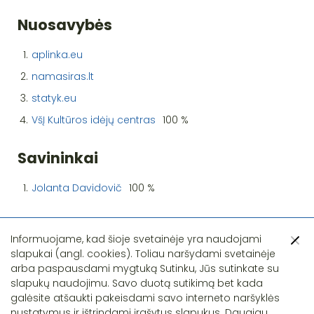
Nuosavybės
1.
aplinka.eu
2.
namasiras.lt
3.
statyk.eu
4.
VšĮ Kultūros idėjų centras
100 %
Savininkai
1.
Jolanta Davidovič
100 %
Informuojame, kad šioje svetainėje yra naudojami
slapukai (angl. cookies). Toliau naršydami svetainėje
arba paspausdami mygtuką Sutinku, Jūs sutinkate su
slapukų naudojimu. Savo duotą sutikimą bet kada
Pastebėjote klaidą?
galėsite atšaukti pakeisdami savo interneto naršyklės
nustatymus ir ištrindami įrašytus slapukus. Daugiau