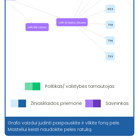
Politikas/ valstybės tarnautojas
Žiniasklaidos priemonė
Savininkas
Grafo vaizdui judinti paspauskite ir vilkite foną pele.
Masteliui keisti naudokite pelės ratuką.