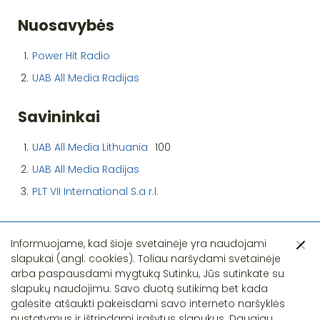
Nuosavybės
1.
Power Hit Radio
2.
UAB All Media Radijas
Savininkai
1.
UAB All Media Lithuania
100
2.
UAB All Media Radijas
3.
PLT VII International S.a r.l.
Informuojame, kad šioje svetainėje yra naudojami
slapukai (angl. cookies). Toliau naršydami svetainėje
arba paspausdami mygtuką Sutinku, Jūs sutinkate su
slapukų naudojimu. Savo duotą sutikimą bet kada
Pastebėjote klaidą?
galėsite atšaukti pakeisdami savo interneto naršyklės
nustatymus ir ištrindami įrašytus slapukus. Daugiau