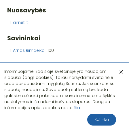
Nuosavybės
1.
airnet.lt
Savininkai
1.
Arnas Rimdeika
100
Informuojame, kad šioje svetainėje yra naudojami
slapukai (angl. cookies). Toliau naršydami svetainėje
arba paspausdami mygtuką Sutinku, Jūs sutinkate su
slapukų naudojimu. Savo duotą sutikimą bet kada
Pastebėjote klaidą?
galėsite atšaukti pakeisdami savo interneto naršyklės
nustatymus ir ištrindami įrašytus slapukus. Daugiau
informacijos apie slapukus rasite
čia
Sutinku
2026 S.T.I.R.NA