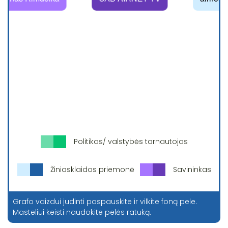
Politikas/ valstybės tarnautojas
Žiniasklaidos priemonė
Savininkas
Grafo vaizdui judinti paspauskite ir vilkite foną pele.
Masteliui keisti naudokite pelės ratuką.