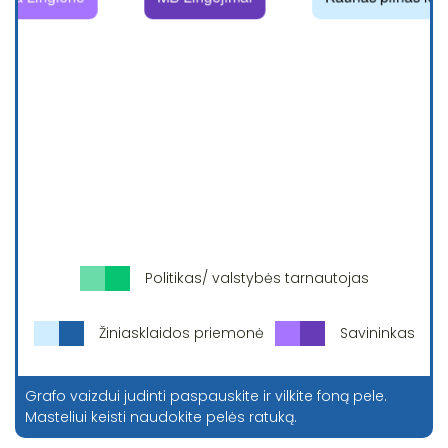
Politikas/ valstybės tarnautojas
Žiniasklaidos priemonė
Savininkas
Grafo vaizdui judinti paspauskite ir vilkite foną pele.
Masteliui keisti naudokite pelės ratuką.