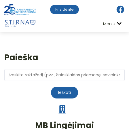
Prisidėkite
Meniu
Paieška
Ieškoti
MB Lingėjimai