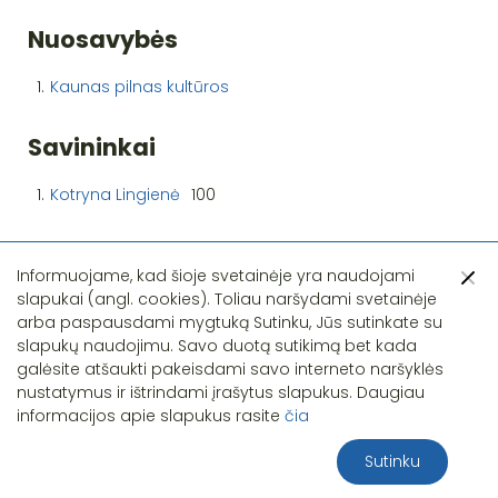
Nuosavybės
1.
Kaunas pilnas kultūros
Savininkai
1.
Kotryna Lingienė
100
Informuojame, kad šioje svetainėje yra naudojami
slapukai (angl. cookies). Toliau naršydami svetainėje
arba paspausdami mygtuką Sutinku, Jūs sutinkate su
slapukų naudojimu. Savo duotą sutikimą bet kada
Pastebėjote klaidą?
galėsite atšaukti pakeisdami savo interneto naršyklės
nustatymus ir ištrindami įrašytus slapukus. Daugiau
informacijos apie slapukus rasite
čia
Sutinku
2026 S.T.I.R.NA