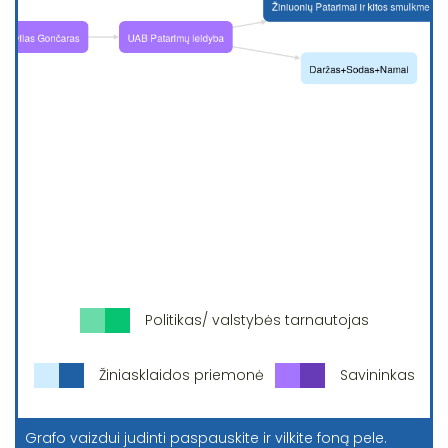
Politikas/ valstybės tarnautojas
Žiniasklaidos priemonė
Savininkas
Grafo vaizdui judinti paspauskite ir vilkite foną pele.