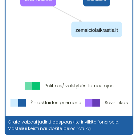
Politikas/ valstybės tarnautojas
Žiniasklaidos priemonė
Savininkas
Grafo vaizdui judinti paspauskite ir vilkite foną pele.
Masteliui keisti naudokite pelės ratuką.